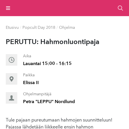
Valikko
Etusivu
/
Popcult Day 2018
/
Ohjelma
PERUTTU: Hah­mon­lu­on­tipa­ja
Aika
Lauantai 15:00 - 16:15
Paikka
Elissa II
Ohjelmanpitäjä
Petra "LEPPU" Nordlund
Tule pajaan pureutumaan hahmojen suunnitteluun!
Pajassa lähdetään liikkeelle ensin hahmon