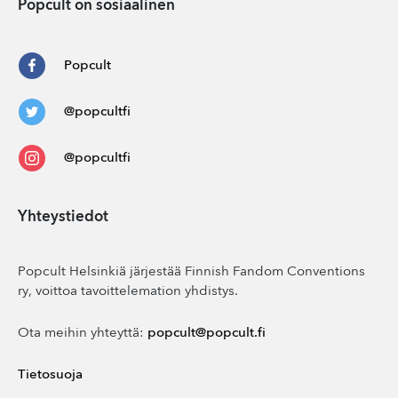
Popcult on sosiaalinen
Popcult
@popcultfi
@popcultfi
Yhteystiedot
Popcult Helsinkiä järjestää Finnish Fandom Conventions
ry, voittoa tavoittelemation yhdistys.
Ota meihin yhteyttä:
popcult@popcult.fi
Tietosuoja