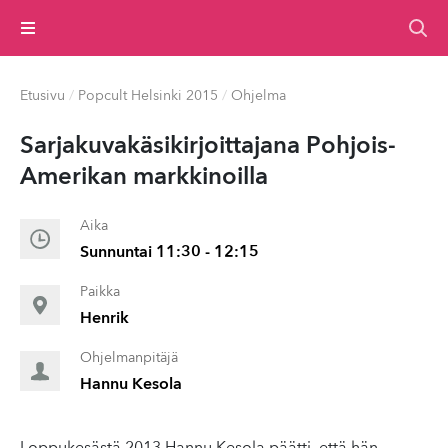
Valikko
Etusivu
/
Popcult Helsinki 2015
/
Ohjelma
Sar­jaku­vakäsikir­joit­ta­jana Pohjois-
Amerikan markki­noil­la
Aika
Sunnuntai 11:30 - 12:15
Paikka
Henrik
Ohjelmanpitäjä
Hannu Kesola