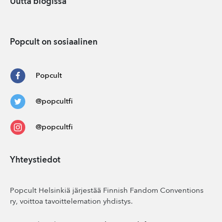
Uutta blogissa
Popcult on sosiaalinen
Popcult
@popcultfi
@popcultfi
Yhteystiedot
Popcult Helsinkiä järjestää Finnish Fandom Conventions
ry, voittoa tavoittelemation yhdistys.