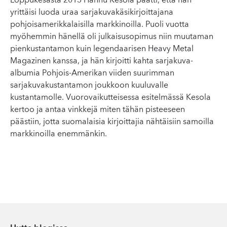
Loppukesästä 2013 Hannu Kesola päätti, että hän
yrittäisi luoda uraa sarjakuvakäsikirjoittajana
pohjoisamerikkalaisilla markkinoilla. Puoli vuotta
myöhemmin hänellä oli julkaisusopimus niin muutaman
pienkustantamon kuin legendaarisen Heavy Metal
Magazinen kanssa, ja hän kirjoitti kahta sarjakuva-
albumia Pohjois-Amerikan viiden suurimman
sarjakuvakustantamon joukkoon kuuluvalle
kustantamolle. Vuorovaikutteisessa esitelmässä Kesola
kertoo ja antaa vinkkejä miten tähän pisteeseen
päästiin, jotta suomalaisia kirjoittajia nähtäisiin samoilla
markkinoilla enemmänkin.