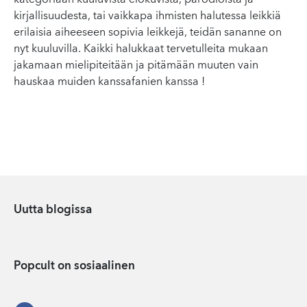
kategoriaan kuuluvista elokuvista, parodioista ja
kirjallisuudesta, tai vaikkapa ihmisten halutessa leikkiä
erilaisia aiheeseen sopivia leikkejä, teidän sananne on
nyt kuuluvilla. Kaikki halukkaat tervetulleita mukaan
jakamaan mielipiteitään ja pitämään muuten vain
hauskaa muiden kanssafanien kanssa !
Uutta blogissa
Popcult on sosiaalinen