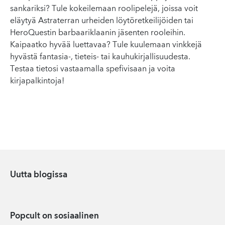
sankariksi? Tule kokeilemaan roolipelejä, joissa voit
eläytyä Astraterran urheiden löytöretkeilijöiden tai
HeroQuestin barbaariklaanin jäsenten rooleihin.
Kaipaatko hyvää luettavaa? Tule kuulemaan vinkkejä
hyvästä fantasia-, tieteis- tai kauhukirjallisuudesta.
Testaa tietosi vastaamalla spefivisaan ja voita
kirjapalkintoja!
Uutta blogissa
Popcult on sosiaalinen