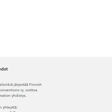
edot
lsinkiä järjestää Finnish
nventions ry, voittoa
mation yhdistys.
n yhteyttä: