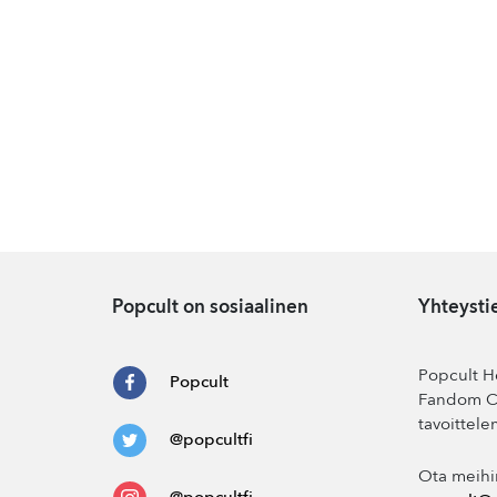
Popcult on sosiaalinen
Yhteysti
Popcult He
Popcult
Fandom Co
tavoittele
@popcultfi
Ota meihi