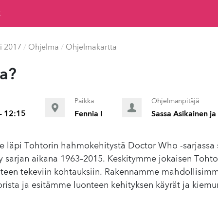
t
i 2017
/
Ohjelma
/
Ohjelmakartta
ka?
Paikka
Ohjelmanpitäjä
- 12:15
Fennia I
Sassa Asikainen j
läpi Tohtorin hahmokehitystä Doctor Who -sarjassa s
tty sarjan aikana 1963–2015. Keskitymme jokaisen Toh
änteen tekeviin kohtauksiin. Rakennamme mahdollisim
rista ja esitämme luonteen kehityksen käyrät ja kiemur