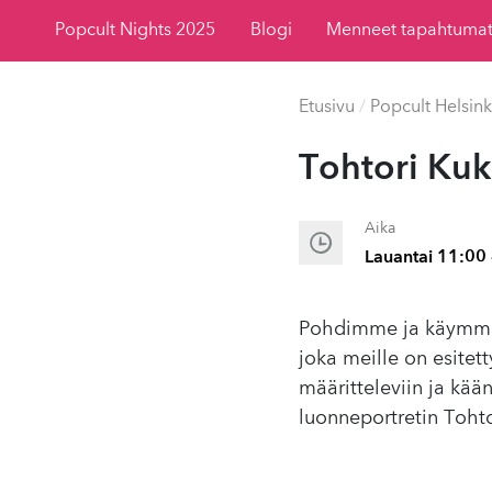
Popcult Nights 2025
Blogi
Menneet tapahtuma
Etusivu
/
Popcult Helsink
Tohtori Ku
Aika
Lauantai 11:00 
Pohdimme ja käymme 
joka meille on esite
määritteleviin ja kä
luonneportretin Tohto