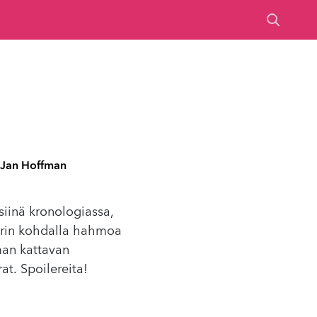
a Jan Hoffman
iinä kronologiassa,
torin kohdalla hahmoa
man kattavan
at. Spoilereita!