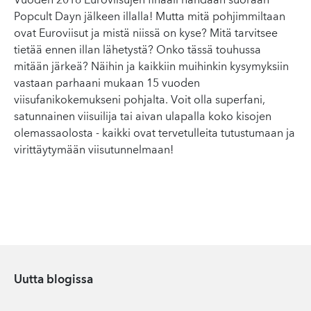
Vuoden 2018 Euroviisujen finaali nähdään suoraan
Popcult Dayn jälkeen illalla! Mutta mitä pohjimmiltaan
ovat Euroviisut ja mistä niissä on kyse? Mitä tarvitsee
tietää ennen illan lähetystä? Onko tässä touhussa
mitään järkeä? Näihin ja kaikkiin muihinkin kysymyksiin
vastaan parhaani mukaan 15 vuoden
viisufanikokemukseni pohjalta. Voit olla superfani,
satunnainen viisuilija tai aivan ulapalla koko kisojen
olemassaolosta - kaikki ovat tervetulleita tutustumaan ja
virittäytymään viisutunnelmaan!
Uutta blogissa