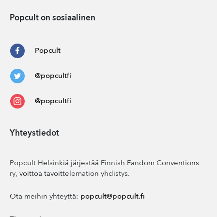
Popcult on sosiaalinen
Popcult
@popcultfi
@popcultfi
Yhteystiedot
Popcult Helsinkiä järjestää Finnish Fandom Conventions
ry, voittoa tavoittelemation yhdistys.
Ota meihin yhteyttä:
popcult@popcult.fi