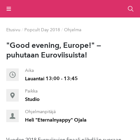
Valikko
Etusivu
/
Popcult Day 2018
/
Ohjelma
"Good evening, Europe!" —
puhutaan Eu­rovi­isu­ista!
Aika
Lauantai 13:00 - 13:45
Paikka
Studio
Ohjelmanpitäjä
Heli "Eternalnyappy" Ojala