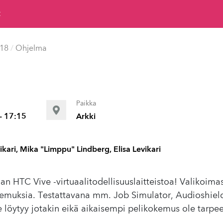
t
018
/
Ohjelma
Paikka
- 17:15
Arkki
kari, Mika "Limppu" Lindberg, Elisa Levikari
an HTC Vive -virtuaalitodellisuuslaitteistoa! Valikoim
kokemuksia. Testattavana mm. Job Simulator, Audioshi
e löytyy jotakin eikä aikaisempi pelikokemus ole tarpe