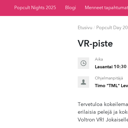
Popcult Nights 2025
Blogi
Menneet tapahtuma
Etusivu
/
Popcult Day 2
VR-piste
Aika
Lauantai 10:30 
Ohjelmanpitäjä
Timo "TML" Levi
Tervetuloa kokeilema
erilaisia pelejä ja 
Voltron VR! Jokaisell