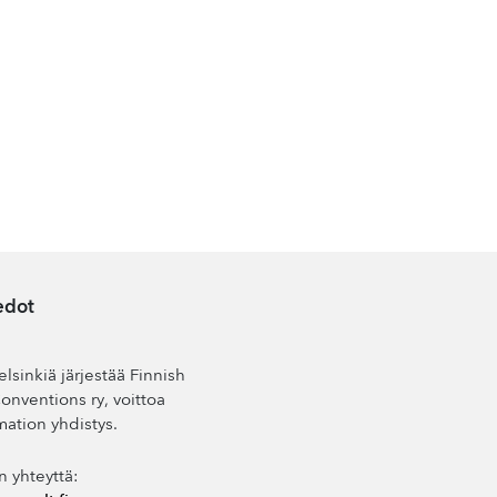
edot
lsinkiä järjestää Finnish
nventions ry, voittoa
mation yhdistys.
n yhteyttä: