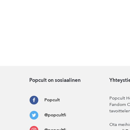
Popcult on sosiaalinen
Yhteysti
Popcult He
Popcult
Fandom Co
tavoittele
@popcultfi
Ota meihi