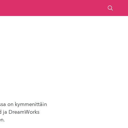
assa on kymmenittäin
eld ja DreamWorks
en.