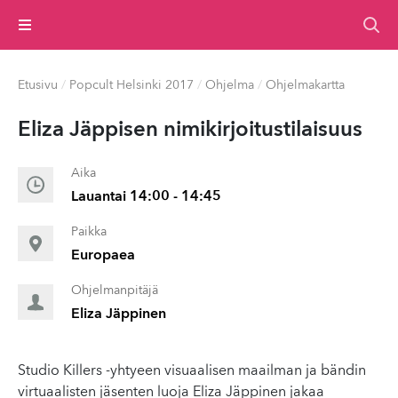
Valikko
Etusivu
/
Popcult Helsinki 2017
/
Ohjelma
/
Ohjelmakartta
Eliza Jäppisen nimikir­joi­tusti­laisu­us
Aika
Lauantai 14:00 - 14:45
Paikka
Europaea
Ohjelmanpitäjä
Eliza Jäppinen
Studio Killers -yhtyeen visuaalisen maailman ja bändin
virtuaalisten jäsenten luoja Eliza Jäppinen jakaa