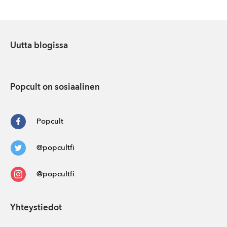
Uutta blogissa
Popcult on sosiaalinen
Popcult
@popcultfi
@popcultfi
Yhteystiedot