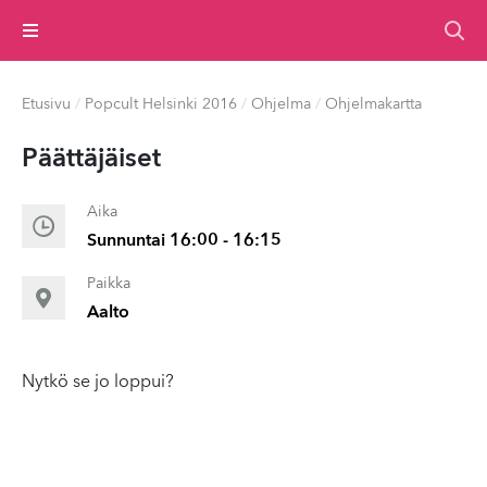
Valikko
Etusivu
/
Popcult Helsinki 2016
/
Ohjelma
/
Ohjelmakartta
Päät­täjäiset
Aika
Sunnuntai 16:00 - 16:15
Paikka
Aalto
Nytkö se jo loppui?