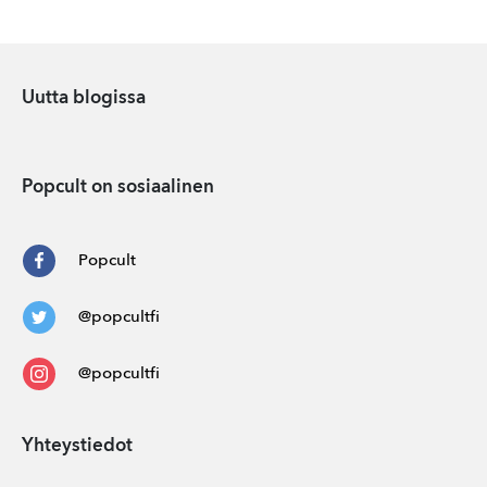
Uutta blogissa
Popcult on sosiaalinen
Popcult
@popcultfi
@popcultfi
Yhteystiedot