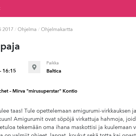
t
i 2017
/
Ohjelma
/
Ohjelmakartta
paja
Paikka
- 16:15
Baltica
et – Mirva "mirusuperstar" Kontio
ee taas! Tule opettelemaan amigurumi-virkkauksen jalo
kuun! Amigurumit ovat söpöjä virkattuja hahmoja, joid
rvetuloa tekemään oma ihana maskottisi ja kuulemaan v
la on valmiit ohjeet, langat, koukut sekä totta kai opas