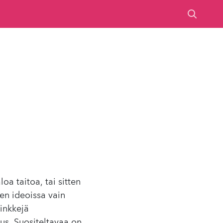
a taitoa, tai sitten
en ideoissa vain
inkkejä
tus. Suositeltavaa on