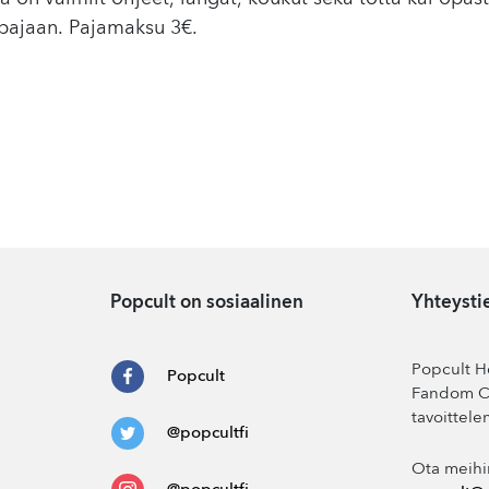
öpajaan. Pajamaksu 3€.
Popcult on sosiaalinen
Yhteysti
Popcult He
Popcult
Fandom Co
tavoittele
@popcultfi
Ota meihi