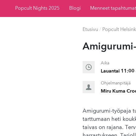
Popcult Nights 2025
Blogi
Menneet tapahtuma
Etusivu
/
Popcult Helsink
Amigurumi-
Aika
Lauantai 11:00 
Ohjelmanpitäjä
Miru Kuma Croch
Amigurumi-työpaja tul
tarttumaan heti kouk
taivas on rajana. Te
harrastukseen. Tarjol