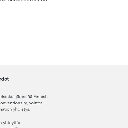
edot
lsinkiä järjestää Finnish
nventions ry, voittoa
mation yhdistys.
n yhteyttä: