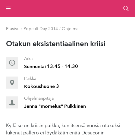
Valikko
Etusivu
/
Popcult Day 2014
/
Ohjelma
Otakun ek­sis­ten­ti­aa­li­nen kriisi
Aika
Sunnuntai 13:45 - 14:30
Paikka
Kokoushuone 3
Ohjelmanpitäjä
Jenna "momelus" Pulkkinen
Kyllä se on kriisin paikka, kun itsensä vuosia otakuksi
lukenut pallero ei löydäkään enää Desuconin