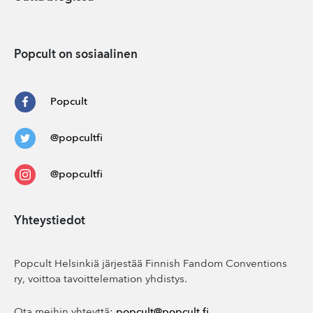
Popcult on sosiaalinen
Popcult
@popcultfi
@popcultfi
Yhteystiedot
Popcult Helsinkiä järjestää Finnish Fandom Conventions
ry, voittoa tavoittelemation yhdistys.
Ota meihin yhteyttä:
popcult@popcult.fi