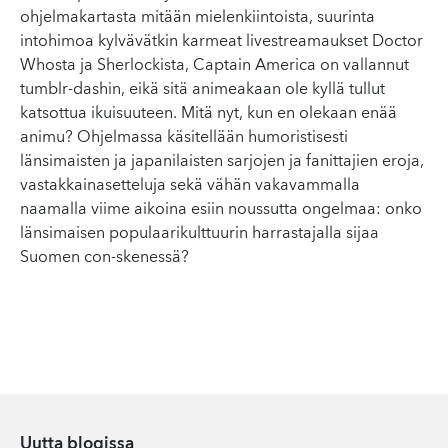
ohjelmakartasta mitään mielenkiintoista, suurinta
intohimoa kylvävätkin karmeat livestreamaukset Doctor
Whosta ja Sherlockista, Captain America on vallannut
tumblr-dashin, eikä sitä animeakaan ole kyllä tullut
katsottua ikuisuuteen. Mitä nyt, kun en olekaan enää
animu? Ohjelmassa käsitellään humoristisesti
länsimaisten ja japanilaisten sarjojen ja fanittajien eroja,
vastakkainasetteluja sekä vähän vakavammalla
naamalla viime aikoina esiin noussutta ongelmaa: onko
länsimaisen populaarikulttuurin harrastajalla sijaa
Suomen con-skenessä?
Uutta blogissa