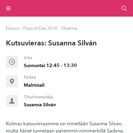
Valikko
Etusivu
/
Popcult Day 2014
/
Ohjelma
Kutsuvieras: Susanna Silván
Aika
Sunnuntai 12:45 - 13:30
Paikka
Malmisali
Ohjelmanpitäjä
Susanna Silván
Kolmas kutsuvieraamme on nimeltään Susanna Silván,
mutta hänet tunnetaan paremmin nimimerkillä Sadyna.