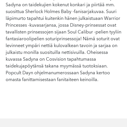
Sadyna on taidekujien kokenut konkari ja piirtää mm.
suosittua Sherlock Holmes Baby -fanisarjakuvaa. Suuri
läpimurto tapahtui kuitenkin hänen julkaistuaan Warrior
Princesses -kuvasarjansa, jossa Disney-prinsessat ovat
tavallisten prinsessojen sijaan Soul Calibur -pelien tyyliin
fantasiaroolipelien soturiprinsessoja! Nämä soturit ovat
levinneet ympäri nettiä kulovalkean tavoin ja sarjaa on
julkaistu monilla suosituilla nettisivuilla. Oheisessa
kuvassa Sadyna on Cosvision tapahtumassa
taidekujapöytänsä takana myymässä tuotoksiaan.
Popcult Dayn ohjelmanumerossaan Sadyna kertoo
omasta fanittamisestaan fanitaiteen keinoilla.