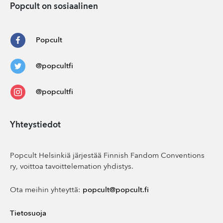
Popcult on sosiaalinen
Popcult
@popcultfi
@popcultfi
Yhteystiedot
Popcult Helsinkiä järjestää Finnish Fandom Conventions
ry, voittoa tavoittelemation yhdistys.
Ota meihin yhteyttä:
popcult@popcult.fi
Tietosuoja