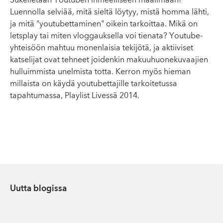
Sukelletaan Youtuben ihmeelliseen maailmaan!
Luennolla selviää, mitä sieltä löytyy, mistä homma lähti,
ja mitä "youtubettaminen" oikein tarkoittaa. Mikä on
letsplay tai miten vloggauksella voi tienata? Youtube-
yhteisöön mahtuu monenlaisia tekijötä, ja aktiiviset
katselijat ovat tehneet joidenkin makuuhuonekuvaajien
hulluimmista unelmista totta. Kerron myös hieman
millaista on käydä youtubettajille tarkoitetussa
tapahtumassa, Playlist Livessä 2014.
Uutta blogissa