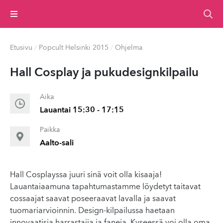
Valikko
Etusivu
/
Popcult Helsinki 2015
/
Ohjelma
Hall Cosplay ja pukude­signkil­pailu
Aika
Lauantai 15:30 - 17:15
Paikka
Aalto-sali
Hall Cosplayssa juuri sinä voit olla kisaaja!
Lauantaiaamuna tapahtumastamme löydetyt taitavat
cossaajat saavat poseeraavat lavalla ja saavat
tuomariarvioinnin. Design-kilpailussa haetaan