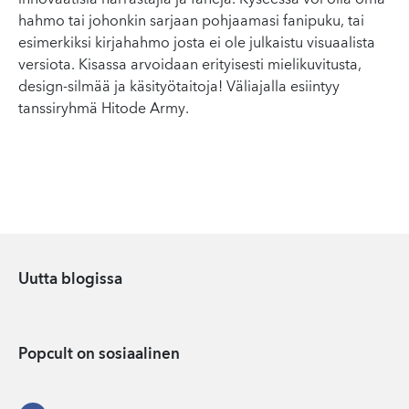
innovaatisia harrastajia ja faneja. Kyseessä voi olla oma
hahmo tai johonkin sarjaan pohjaamasi fanipuku, tai
esimerkiksi kirjahahmo josta ei ole julkaistu visuaalista
versiota. Kisassa arvoidaan erityisesti mielikuvitusta,
design-silmää ja käsityötaitoja! Väliajalla esiintyy
tanssiryhmä Hitode Army.
Uutta blogissa
Popcult on sosiaalinen