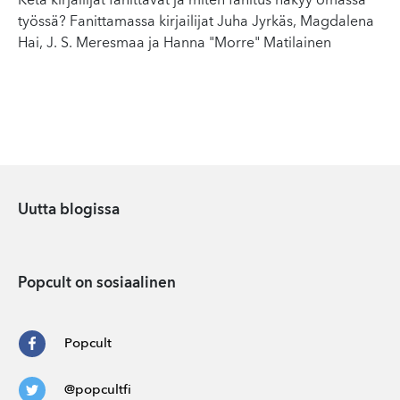
Ketä kirjailijat fanittavat ja miten fanitus näkyy omassa
työssä? Fanittamassa kirjailijat Juha Jyrkäs, Magdalena
Hai, J. S. Meresmaa ja Hanna "Morre" Matilainen
Uutta blogissa
Popcult on sosiaalinen
Popcult
@popcultfi