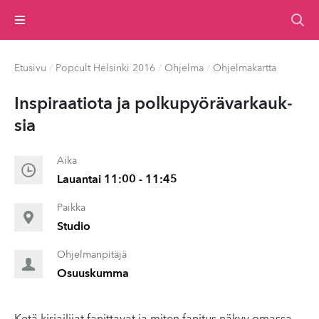
Valikko
Etusivu
/
Popcult Helsinki 2016
/
Ohjelma
/
Ohjelmakartta
In­spi­raa­tio­ta ja polkupyörä­varkauk­
sia
Aika
Lauantai 11:00 - 11:45
Paikka
Studio
Ohjelmanpitäjä
Osuuskumma