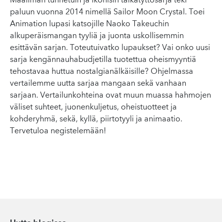
Maailman tunnetuin ja ikonisin taikatyttösarja teki
paluun vuonna 2014 nimellä Sailor Moon Crystal. Toei
Animation lupasi katsojille Naoko Takeuchin
alkuperäismangan tyyliä ja juonta uskollisemmin
esittävän sarjan. Toteutuivatko lupaukset? Vai onko uusi
sarja kengännauhabudjetilla tuotettua oheismyyntiä
tehostavaa huttua nostalgianälkäisille? Ohjelmassa
vertailemme uutta sarjaa mangaan sekä vanhaan
sarjaan. Vertailunkohteina ovat muun muassa hahmojen
väliset suhteet, juonenkuljetus, oheistuotteet ja
kohderyhmä, sekä, kyllä, piirtotyyli ja animaatio.
Tervetuloa negistelemään!