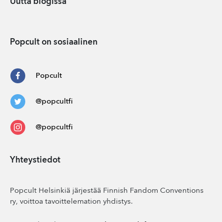
Uutta blogissa
Popcult on sosiaalinen
Popcult
@popcultfi
@popcultfi
Yhteystiedot
Popcult Helsinkiä järjestää Finnish Fandom Conventions
ry, voittoa tavoittelemation yhdistys.