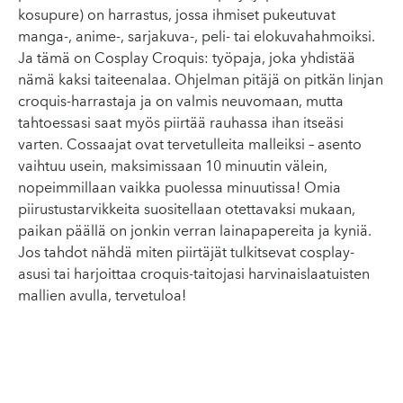
kosupure) on harrastus, jossa ihmiset pukeutuvat
manga-, anime-, sarjakuva-, peli- tai elokuvahahmoiksi.
Ja tämä on Cosplay Croquis: työpaja, joka yhdistää
nämä kaksi taiteenalaa. Ohjelman pitäjä on pitkän linjan
croquis-harrastaja ja on valmis neuvomaan, mutta
tahtoessasi saat myös piirtää rauhassa ihan itseäsi
varten. Cossaajat ovat tervetulleita malleiksi – asento
vaihtuu usein, maksimissaan 10 minuutin välein,
nopeimmillaan vaikka puolessa minuutissa! Omia
piirustustarvikkeita suositellaan otettavaksi mukaan,
paikan päällä on jonkin verran lainapapereita ja kyniä.
Jos tahdot nähdä miten piirtäjät tulkitsevat cosplay-
asusi tai harjoittaa croquis-taitojasi harvinaislaatuisten
mallien avulla, tervetuloa!