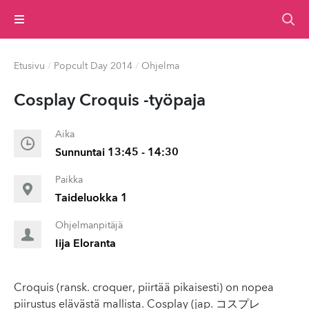
Valikko
Etusivu
/
Popcult Day 2014
/
Ohjelma
Cosplay Croquis -työpaja
Aika
Sunnuntai 13:45 - 14:30
Paikka
Taideluokka 1
Ohjelmanpitäjä
Iija Eloranta
Croquis (ransk. croquer, piirtää pikaisesti) on nopea
piirustus elävästä mallista. Cosplay (jap. コスプレ