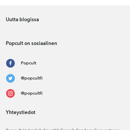
Uutta blogissa
Popcult on sosiaalinen
Popcult
@popcultfi
@popcultfi
Yhteystiedot