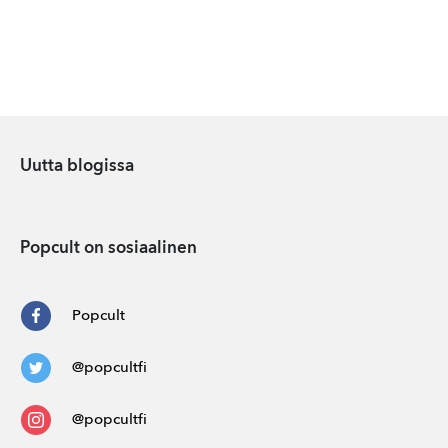
Uutta blogissa
Popcult on sosiaalinen
Popcult
@popcultfi
@popcultfi