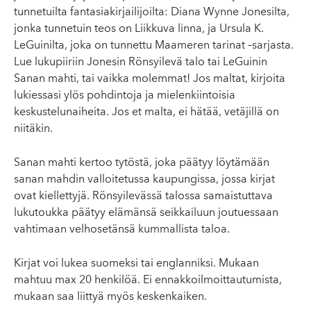
tunnetuilta fantasiakirjailijoilta: Diana Wynne Jonesilta,
jonka tunnetuin teos on Liikkuva linna, ja Ursula K.
LeGuinilta, joka on tunnettu Maameren tarinat –sarjasta.
Lue lukupiiriin Jonesin Rönsyilevä talo tai LeGuinin
Sanan mahti, tai vaikka molemmat! Jos maltat, kirjoita
lukiessasi ylös pohdintoja ja mielenkiintoisia
keskustelunaiheita. Jos et malta, ei hätää, vetäjillä on
niitäkin.
Sanan mahti kertoo tytöstä, joka päätyy löytämään
sanan mahdin valloitetussa kaupungissa, jossa kirjat
ovat kiellettyjä. Rönsyilevässä talossa samaistuttava
lukutoukka päätyy elämänsä seikkailuun joutuessaan
vahtimaan velhosetänsä kummallista taloa.
Kirjat voi lukea suomeksi tai englanniksi. Mukaan
mahtuu max 20 henkilöä. Ei ennakkoilmoittautumista,
mukaan saa liittyä myös keskenkaiken.