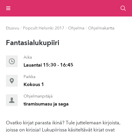
Valikko
Etusivu
/
Popcult Helsinki 2017
/
Ohjelma
/
Ohjelmakartta
Fan­tasialukupi­iri
Aika
Lauantai 15:30 - 16:45
Paikka
Kokous 1
Ohjelmanpitäjä
tiramisumasu ja saga
Ovatko kirjat parasta ikinä? Tule juttelemaan kirjoista,
joissa on kirjoja! Lukupiirissa käsiteltävät kirjat ovat