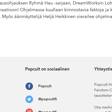
ausohjauksen Ryhmä Hau -sarjaan, DreamWorksin Lohi
maatioon! Ohjelmassa kuullaan kiinnostavia faktoja ja
. Myös ääninäyttelijä Heljä Heikkinen vierailee ohjelm
Popcult on sosiaalinen
Yhteysti
Popcult He
Popcult
Fandom Co
tavoittele
@popcultfi
Ota meihi