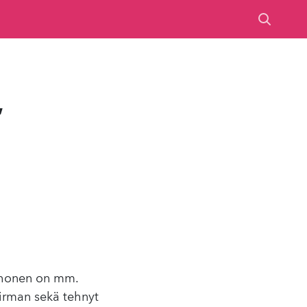
,
iihonen on mm.
firman sekä tehnyt