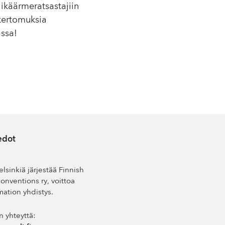
käärmeratsastajiin
 kertomuksia
assa!
edot
lsinkiä järjestää Finnish
nventions ry, voittoa
mation yhdistys.
n yhteyttä: