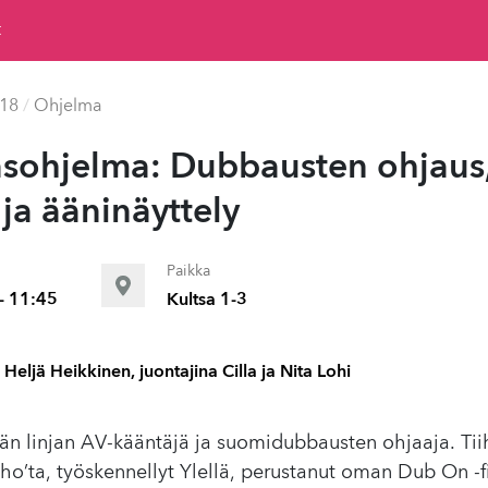
t
018
/
Ohjelma
a­so­hjel­ma: Dubbausten ohjaus
a ään­inäyt­te­ly
Paikka
- 11:45
Kultsa 1-3
 Heljä Heikkinen, juontajina Cilla ja Nita Lohi
kän linjan AV-kääntäjä ja suomidubbausten ohjaaja. T
ho’ta, työskennellyt Ylellä, perustanut oman Dub On -