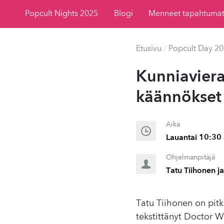
Popcult Nights 2025
Blogi
Menneet tapahtuma
Etusivu
/
Popcult Day 2
Kun­ni­avier
käännökset j
Aika
Lauantai 10:30 
Ohjelmanpitäjä
Tatu Tiihonen ja
Tatu Tiihonen on pit
tekstittänyt Doctor W