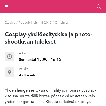
Valikko
Etusivu
/
Popcult Helsinki 2015
/
Ohjelma
Cosplay-yk­silöe­si­tyskisa ja pho­to­
shootk­isan tulokset
Aika
Sunnuntai 15:00 - 16:15
Paikka
Aalto-sali
Yhden hengen esityksiä on nähty jo monissa cosplay-
kisoissa, mutta tällä kertaa pääasiaksi nostetaan vain
yhden hengen karisma. Kisassa tärkeintä on esitys,