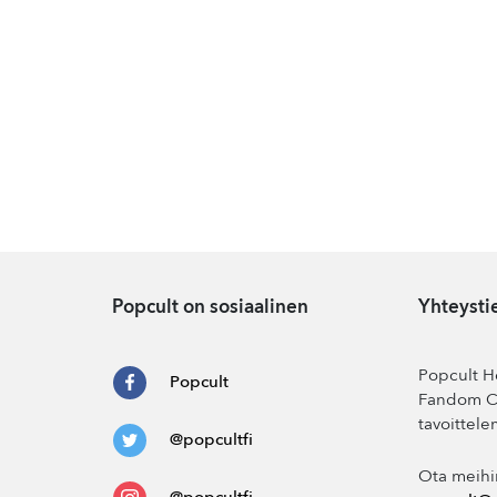
Popcult on sosiaalinen
Yhteysti
Popcult He
Popcult
Fandom Co
tavoittele
@popcultfi
Ota meihi