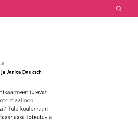
jä
ä ja Janica Dauksch
Lohikäärmeet tulevat
otentiaalinen
azi? Tule kuulemaan
fasarjassa toteutuvia