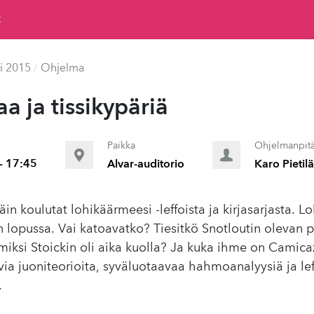
t
i 2015
/
Ohjelma
 ja tis­sikypäriä
Paikka
Ohjelmanpitä
- 17:45
Alvar-auditorio
Karo Pietil
äin koulutat lohikäärmeesi -leffoista ja kirjasarjasta. 
 lopussa. Vai katoavatko? Tiesitkö Snotloutin olevan p
miksi Stoickin oli aika kuolla? Ja kuka ihme on Camic
via juoniteorioita, syväluotaavaa hahmoanalyysiä ja lef
.