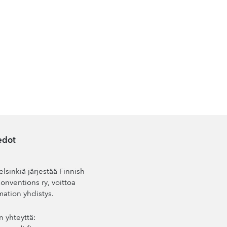
edot
lsinkiä järjestää Finnish
nventions ry, voittoa
mation yhdistys.
n yhteyttä: