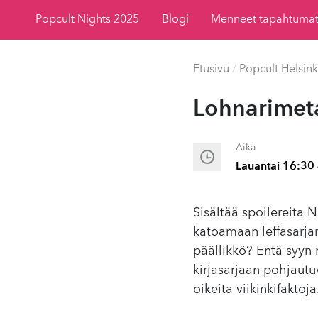
Popcult Nights 2025
Blogi
Menneet tapahtuma
Etusivu
/
Popcult Helsink
Lohnarimetaa
Aika
Lauantai 16:30 
Sisältää spoilereita N
katoamaan leffasarjan
päällikkö? Entä syyn 
kirjasarjaan pohjautu
oikeita viikinkifaktoja