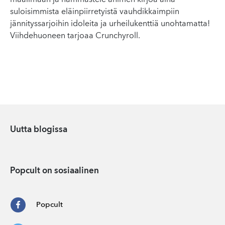
maailmaan ja hämmästele animen kirjoa aina
suloisimmista eläinpiirretyistä vauhdikkaimpiin
jännityssarjoihin idoleita ja urheilukenttiä unohtamatta!
Viihdehuoneen tarjoaa Crunchyroll.
Uutta blogissa
Popcult on sosiaalinen
Popcult