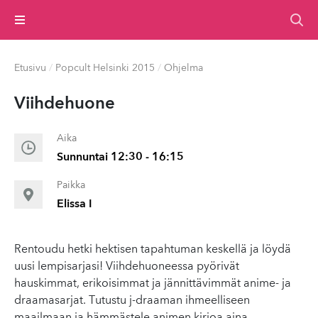
Valikko
Etusivu
/
Popcult Helsinki 2015
/
Ohjelma
Viihdehuone
Aika
Sunnuntai 12:30 - 16:15
Paikka
Elissa I
Rentoudu hetki hektisen tapahtuman keskellä ja löydä
uusi lempisarjasi! Viihdehuoneessa pyörivät
hauskimmat, erikoisimmat ja jännittävimmät anime- ja
draamasarjat. Tutustu j-draaman ihmeelliseen