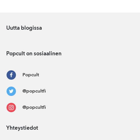
Uutta blogissa
Popcult on sosiaalinen
Popcult
@popcultfi
@popcultfi
Yhteystiedot