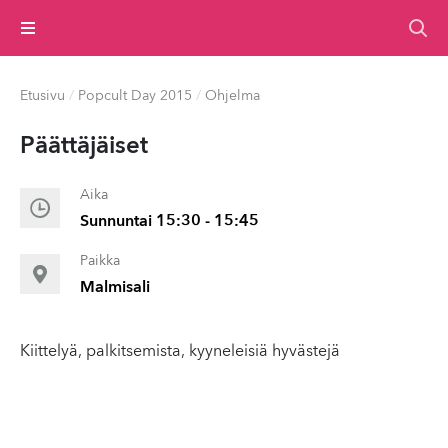
Valikko
Etusivu
/
Popcult Day 2015
/
Ohjelma
Päät­täjäiset
Aika
Sunnuntai 15:30 - 15:45
Paikka
Malmisali
Kiittelyä, palkitsemista, kyyneleisiä hyvästejä