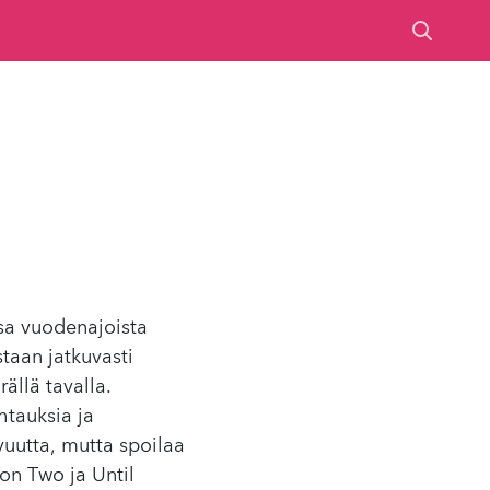
ssa vuodenajoista
staan jatkuvasti
ällä tavalla.
tauksia ja
vuutta, mutta spoilaa
on Two ja Until