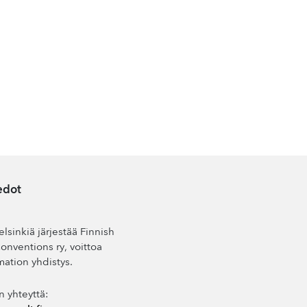
edot
lsinkiä järjestää Finnish
nventions ry, voittoa
mation yhdistys.
n yhteyttä: