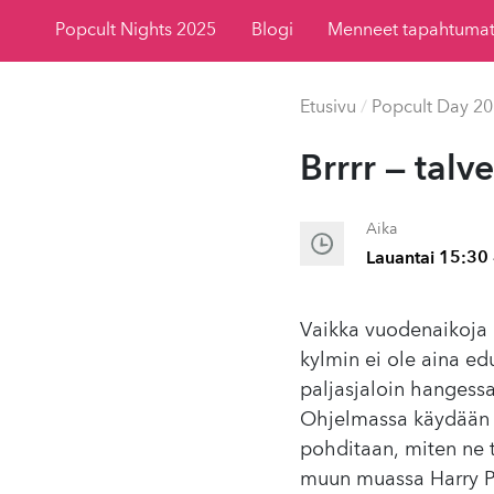
Popcult Nights 2025
Blogi
Menneet tapahtuma
Etusivu
/
Popcult Day 2
Brrrr — talve
Aika
Lauantai 15:30 
Vaikka vuodenaikoja on
kylmin ei ole aina edu
paljasjaloin hangessa,
Ohjelmassa käydään l
pohditaan, miten ne t
muun muassa Harry Po