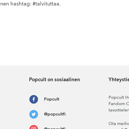
nen hashtag: #talvituttaa.
Popcult on sosiaalinen
Yhteysti
Popcult He
Popcult
Fandom Co
tavoittele
@popcultfi
Ota meihi