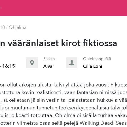
t
018
/
Ohjelma
n väärän­laiset kirot fiktiossa
Paikka
Ohjelmanpitäjä
- 16:15
Alvar
Cilla Lohi
 ollut aikojen alusta, talvi yllättää joka vuosi. Fiktio
stettuna kovin realistisesti, vaan fantasian nimissä juo
 sukelletaan jäisiin vesiin tai pelastetaan hukkuvia väär
äpi muutaman tunnetun teoksen kyseenalaisia talvikoh
ulisi oikeasti toteuttaa. Ohjelma ei sisällä turhaa vaka
tterin viimeistä osaa sekä pelejä Walking Dead: Seas