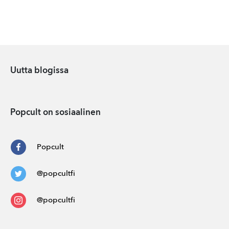
Uutta blogissa
Popcult on sosiaalinen
Popcult
@popcultfi
@popcultfi