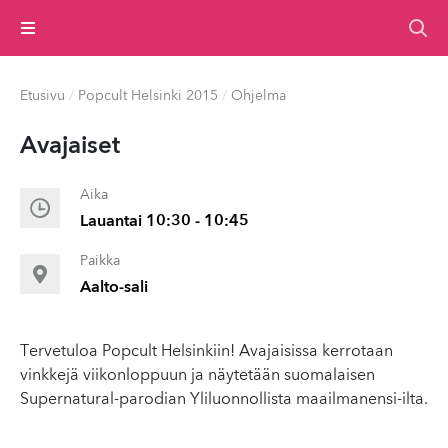
Valikko
Etusivu
/
Popcult Helsinki 2015
/
Ohjelma
Avajaiset
Aika
Lauantai 10:30 - 10:45
Paikka
Aalto-sali
Tervetuloa Popcult Helsinkiin! Avajaisissa kerrotaan
vinkkejä viikonloppuun ja näytetään suomalaisen
Supernatural-parodian Yliluonnollista maailmanensi-ilta.