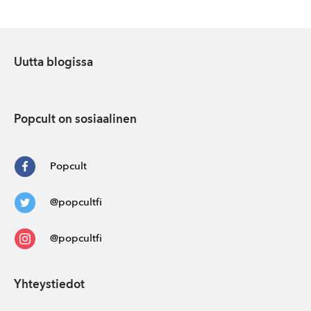
Uutta blogissa
Popcult on sosiaalinen
Popcult
@popcultfi
@popcultfi
Yhteystiedot