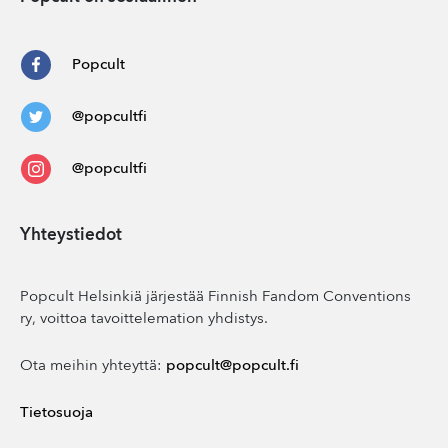
Popcult
@popcultfi
@popcultfi
Yhteystiedot
Popcult Helsinkiä järjestää Finnish Fandom Conventions
ry, voittoa tavoittelemation yhdistys.
Ota meihin yhteyttä:
popcult@popcult.fi
Tietosuoja