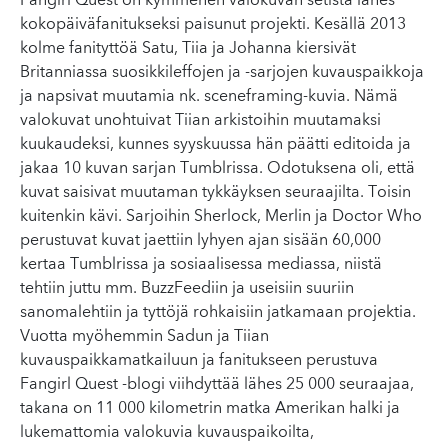
Fangirl Quest on kymmenen valokuvan setistä lähes
kokopäiväfanitukseksi paisunut projekti. Kesällä 2013
kolme fanityttöä Satu, Tiia ja Johanna kiersivät
Britanniassa suosikkileffojen ja -sarjojen kuvauspaikkoja
ja napsivat muutamia nk. sceneframing-kuvia. Nämä
valokuvat unohtuivat Tiian arkistoihin muutamaksi
kuukaudeksi, kunnes syyskuussa hän päätti editoida ja
jakaa 10 kuvan sarjan Tumblrissa. Odotuksena oli, että
kuvat saisivat muutaman tykkäyksen seuraajilta. Toisin
kuitenkin kävi. Sarjoihin Sherlock, Merlin ja Doctor Who
perustuvat kuvat jaettiin lyhyen ajan sisään 60,000
kertaa Tumblrissa ja sosiaalisessa mediassa, niistä
tehtiin juttu mm. BuzzFeediin ja useisiin suuriin
sanomalehtiin ja tyttöjä rohkaisiin jatkamaan projektia.
Vuotta myöhemmin Sadun ja Tiian
kuvauspaikkamatkailuun ja fanitukseen perustuva
Fangirl Quest -blogi viihdyttää lähes 25 000 seuraajaa,
takana on 11 000 kilometrin matka Amerikan halki ja
lukemattomia valokuvia kuvauspaikoilta,