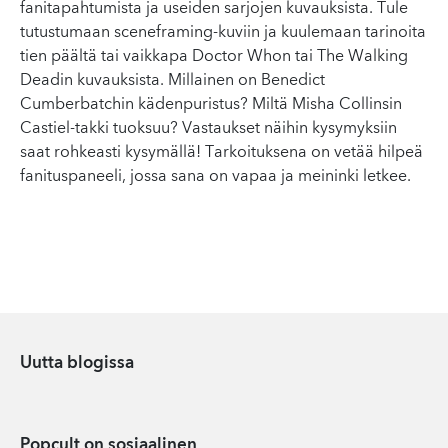
fanitapahtumista ja useiden sarjojen kuvauksista. Tule
tutustumaan sceneframing-kuviin ja kuulemaan tarinoita
tien päältä tai vaikkapa Doctor Whon tai The Walking
Deadin kuvauksista. Millainen on Benedict
Cumberbatchin kädenpuristus? Miltä Misha Collinsin
Castiel-takki tuoksuu? Vastaukset näihin kysymyksiin
saat rohkeasti kysymällä! Tarkoituksena on vetää hilpeä
fanituspaneeli, jossa sana on vapaa ja meininki letkee.
Uutta blogissa
Popcult on sosiaalinen