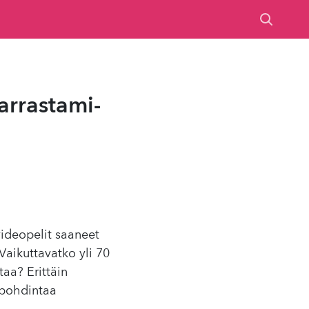
­ras­t­a­mi­
videopelit saaneet
Vaikuttavatko yli 70
taa? Erittäin
 pohdintaa