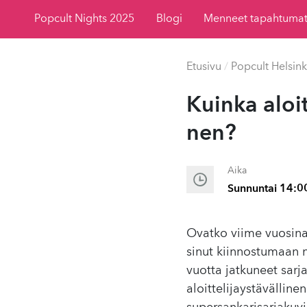
Popcult Nights 2025
Blogi
Menneet tapahtuma
Etusivu
/
Popcult Helsink
Kuinka aloitt
nen?
Aika
Sunnuntai 14:0
Ovatko viime vuosina 
sinut kiinnostumaan n
vuotta jatkuneet sarja
aloittelijaystävällin