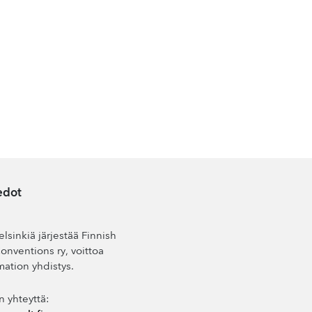
edot
lsinkiä järjestää Finnish
nventions ry, voittoa
mation yhdistys.
n yhteyttä: