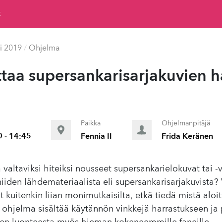
t
i 2019
/
Ohjelma
aa su­per­sankaris­ar­jaku­vien har
Paikka
Ohjelmanpitäjä
0 - 14:45
Fennia II
Frida Keränen
valtaviksi hiteiksi nousseet supersankarielokuvat tai -
iiden lähdemateriaalista eli supersankarisarjakuvista? 
t kuitenkin liian monimutkaisilta, etkä tiedä mistä aloit
en ohjelma sisältää käytännön vinkkejä harrastukseen ja