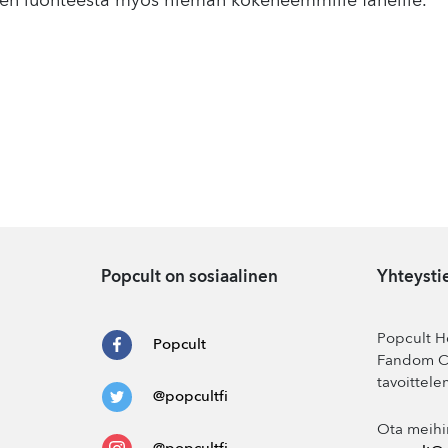
ien luonteesta myös hieman kokeneemmille faneille.
Popcult on sosiaalinen
Yhteysti
Popcult He
Popcult
Fandom Co
tavoittele
@popcultfi
Ota meihi