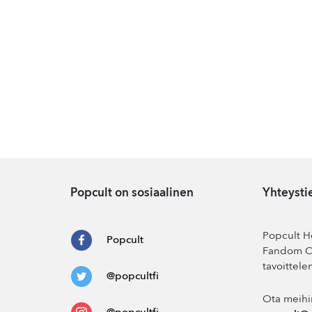
Popcult on sosiaalinen
Yhteysti
Popcult He
Popcult
Fandom Co
tavoittele
@popcultfi
Ota meihi