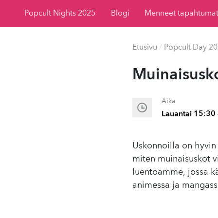
Popcult Nights 2025
Blogi
Menneet tapahtuma
Etusivu
/
Popcult Day 2
Muinais­uskot
Aika
Lauantai 15:30 
Uskonnoilla on hyvin 
miten muinaisuskot vi
luentoamme, jossa käs
animessa ja mangass