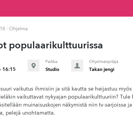
t
018
/
Ohjelma
 pop­u­laarikult­tuuris­sa
Paikka
Ohjelmanpitäjä
- 16:15
Studio
Takan jengi
suuri vaikutus ihmisiin ja sitä kautta se heijastuu myös
eläkin vaikuttavat nykyajan populaarikulttuuriin? Tul
itellään muinaisuskojen näkymistä niin tv-sarjoissa ja 
a, pelejä unohtamatta.