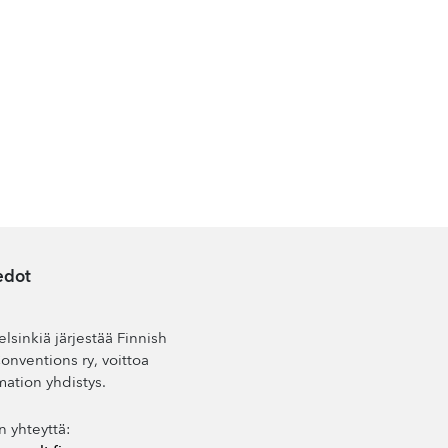
edot
lsinkiä järjestää Finnish
nventions ry, voittoa
mation yhdistys.
n yhteyttä: