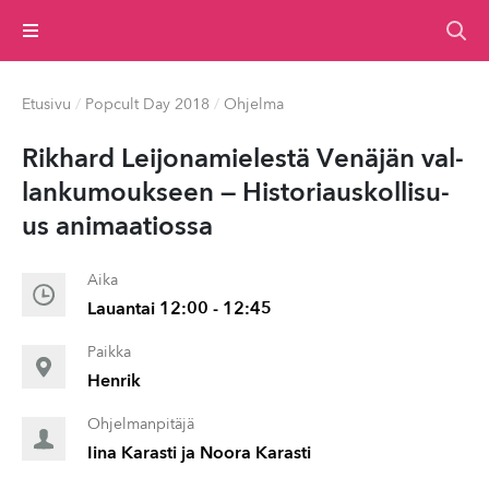
Valikko
Etusivu
/
Popcult Day 2018
/
Ohjelma
Rikhard Lei­jon­amielestä Venäjän val­
lanku­mouk­seen — His­to­ri­auskol­lisu­
us an­i­maa­tios­sa
Aika
Lauantai 12:00 - 12:45
Paikka
Henrik
Ohjelmanpitäjä
Iina Karasti ja Noora Karasti