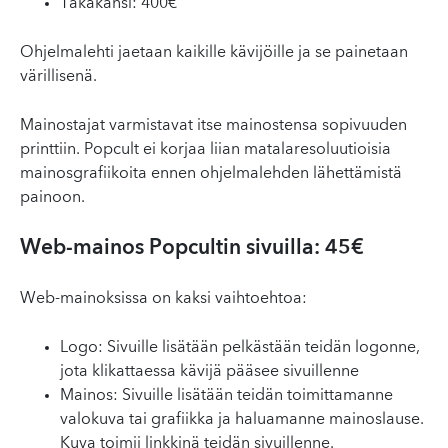
Takakansi: 400€
Ohjelmalehti jaetaan kaikille kävijöille ja se painetaan
värillisenä.
Mainostajat varmistavat itse mainostensa sopivuuden
printtiin. Popcult ei korjaa liian matalaresoluutioisia
mainosgrafiikoita ennen ohjelmalehden lähettämistä
painoon.
Web-mainos Popcultin sivuilla: 45€
Web-mainoksissa on kaksi vaihtoehtoa:
Logo: Sivuille lisätään pelkästään teidän logonne,
jota klikattaessa kävijä pääsee sivuillenne
Mainos: Sivuille lisätään teidän toimittamanne
valokuva tai grafiikka ja haluamanne mainoslause.
Kuva toimii linkkinä teidän sivuillenne.