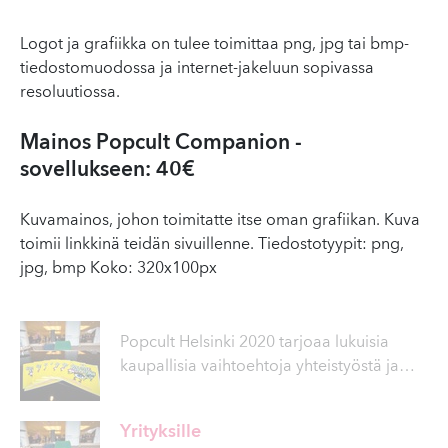
Logot ja grafiikka on tulee toimittaa png, jpg tai bmp-
tiedostomuodossa ja internet-jakeluun sopivassa
resoluutiossa.
Mainos Popcult Companion -
sovellukseen: 40€
Kuvamainos, johon toimitatte itse oman grafiikan. Kuva
toimii linkkinä teidän sivuillenne. Tiedostotyypit: png,
jpg, bmp Koko: 320x100px
Popcult Helsinki 2020 tarjoaa lukuisia
kaupallisia vaihtoehtoja yhteistyöstä ja
…
Yrityksille