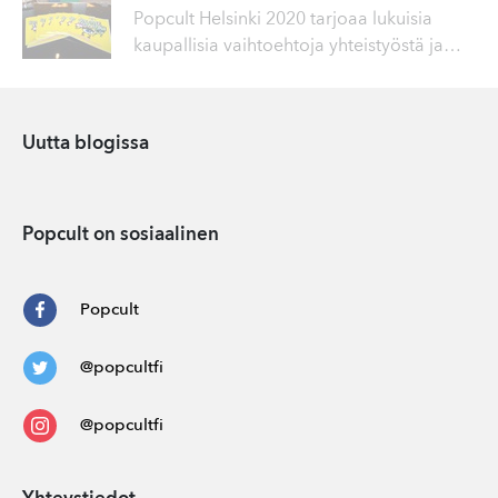
Popcult Helsinki 2020 tarjoaa lukuisia
kaupallisia vaihtoehtoja yhteistyöstä ja
…
Uutta blogissa
Popcult on sosiaalinen
Popcult
@popcultfi
@popcultfi