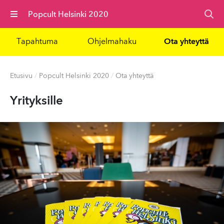
Valikko
Popcult Helsinki 2020
Tapahtuma
Ohjelmahaku
Ota yhteyttä
Etusivu
/
Popcult Helsinki 2020
/
Ota yhteyttä
Yrityksille