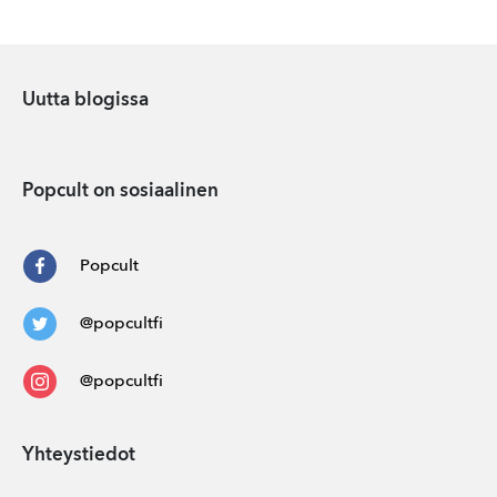
Uutta blogissa
Popcult on sosiaalinen
Popcult
@popcultfi
@popcultfi
Yhteystiedot