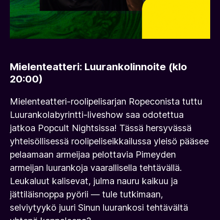
Mielenteatteri: Luurankolinnoite
(klo
20:00)
Mielenteatteri-roolipelisarjan Ropeconista tuttu
Luurankolabyrintti-liveshow saa odotettua
jatkoa Popcult Nightsissa! Tässä hersyvässä
yhteisöllisessä roolipeliseikkailussa yleisö pääsee
pelaamaan armeijaa pelottavia Pimeyden
armeijan luurankoja vaarallisella tehtävällä.
Leukaluut kalisevat, julma nauru kaikuu ja
jättiläisnoppa pyörii — tule tutkimaan,
selviytyykö juuri Sinun luurankosi tehtävältä