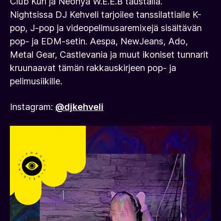
Club Kuri ja Neonya W.E.E.B taustalla.
Nightsissa DJ Kehveli tarjoilee tanssilattialle K-
pop, J-pop ja videopelimusaremixejä sisältävän
pop- ja EDM-setin. Aespa, NewJeans, Ado,
Metal Gear, Castlevania ja muut ikoniset tunnarit
kruunaavat tämän rakkauskirjeen pop- ja
pelimusiikille.
Instagram:
@djkehveli