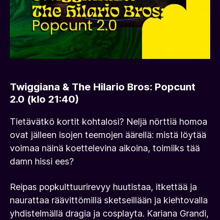
Twiggiana & The Hilario Bros: Popcunt
2.0 (klo 21:40)
Tietävätkö kortit kohtalosi? Neljä nörttiä homoa
ovat jälleen isojen teemojen äärellä: mistä löytää
voimaa näinä koettelevina aikoina, toimiiks tää
damn hissi ees?
Reipas popkulttuurirevyy huutistaa, itkettää ja
naurattaa räävittömillä sketseillään ja kiehtovalla
yhdistelmällä dragia ja cosplayta. Kariana Grandi,