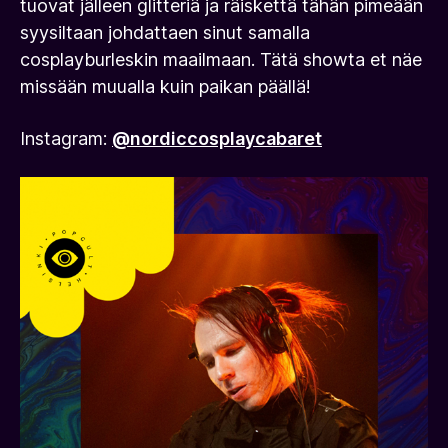
tuovat jälleen glitteriä ja räiskettä tähän pimeään
syysiltaan johdattaen sinut samalla
cosplayburleskin maailmaan. Tätä showta et näe
missään muualla kuin paikan päällä!
Instagram:
@nordiccosplaycabaret