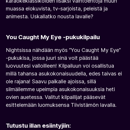
karaokeklassikoiden lisäksi vaihtoehtoja muun
muassa elokuvista, tv-sarjoista, peleistä ja
animesta. Uskallatko nousta lavalle?
You Caught My Eye -pukukilpailu
Nightsissa nähdään myös ”You Caught My Eye”
-pukukisa, jossa juuri sinä voit päästää
luovuutesi valloilleen! Kilpailuun voi osallistua
millä tahansa asukokonaisuudella, edes taivas ei
ole rajana! Saavu paikalle ajoissa, sillä
silmäilemme upeimpia asukokonaisuuksia heti
ovien auetessa. Valitut kilpailijat pääsevät
esittelemään luomuksensa Tiivistämön lavalla.
Tutustu illan esiintyjiin: