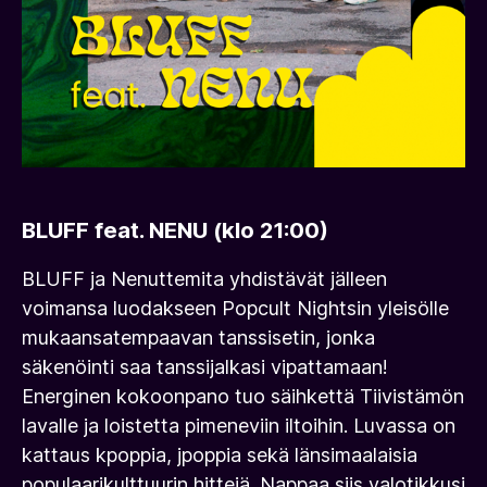
BLUFF feat. NENU (klo 21:00)
BLUFF ja Nenuttemita yhdistävät jälleen
voimansa luodakseen Popcult Nightsin yleisölle
mukaansatempaavan tanssisetin, jonka
säkenöinti saa tanssijalkasi vipattamaan!
Energinen kokoonpano tuo säihkettä Tiivistämön
lavalle ja loistetta pimeneviin iltoihin. Luvassa on
kattaus kpoppia, jpoppia sekä länsimaalaisia
populaarikulttuurin hittejä. Nappaa siis valotikkusi