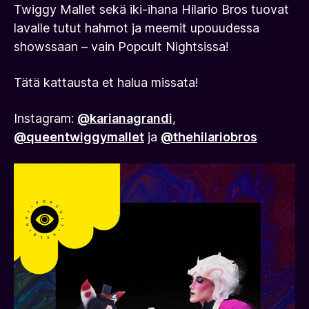
Twiggy Mallet sekä iki-ihana Hilario Bros tuovat
lavalle tutut hahmot ja meemit upouudessa
showssaan – vain Popcult Nightsissa!
Tätä kattausta et halua missata!
Instagram:
@karianagrandi
,
@queentwiggymallet
ja
@thehilariobros