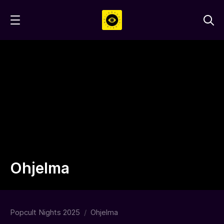
Hyppää
sisältöön
Ohjelma
Popcult Nights 2025
/
Ohjelma