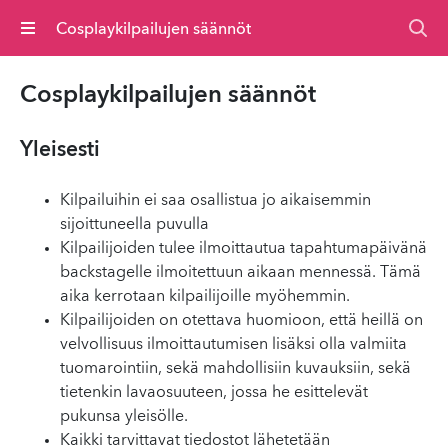
Valikko
Cosplaykilpailujen säännöt
Cos­playk­il­pailu­jen säännöt
Yleisesti
Kilpailuihin ei saa osallistua jo aikaisemmin
sijoittuneella puvulla
Kilpailijoiden tulee ilmoittautua tapahtumapäivänä
backstagelle ilmoitettuun aikaan mennessä. Tämä
aika kerrotaan kilpailijoille myöhemmin.
Kilpailijoiden on otettava huomioon, että heillä on
velvollisuus ilmoittautumisen lisäksi olla valmiita
tuomarointiin, sekä mahdollisiin kuvauksiin, sekä
tietenkin lavaosuuteen, jossa he esittelevät
pukunsa yleisölle.
Kaikki tarvittavat tiedostot lähetetään