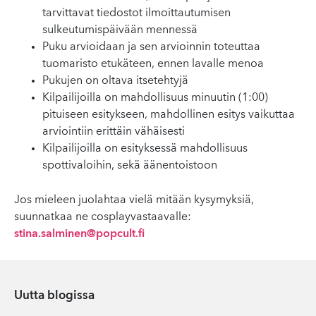
tarvittavat tiedostot ilmoittautumisen
sulkeutumispäivään mennessä
Puku arvioidaan ja sen arvioinnin toteuttaa
tuomaristo etukäteen, ennen lavalle menoa
Pukujen on oltava itsetehtyjä
Kilpailijoilla on mahdollisuus minuutin (1:00)
pituiseen esitykseen, mahdollinen esitys vaikuttaa
arviointiin erittäin vähäisesti
Kilpailijoilla on esityksessä mahdollisuus
spottivaloihin, sekä äänentoistoon
Jos mieleen juolahtaa vielä mitään kysymyksiä,
suunnatkaa ne cosplayvastaavalle:
stina.salminen@popcult.fi
Uutta blogissa