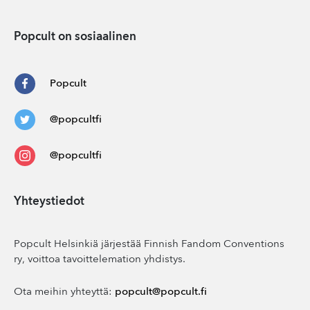
Popcult on sosiaalinen
Popcult
@popcultfi
@popcultfi
Yhteystiedot
Popcult Helsinkiä järjestää Finnish Fandom Conventions
ry, voittoa tavoittelemation yhdistys.
Ota meihin yhteyttä:
popcult@popcult.fi