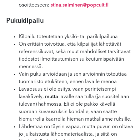
osoitteeseen:
stina.salminen@popcult.fi
Pukukilpailu
Kilpailu toteutetaan yksilö- tai parikilpailuna
On erittäin toivottua, että kilpailijat lähettävät
referenssikuvat, sekä muut mahdolliset tarvittavat
tiedostot ilmoittautumisen sulkeutumispäivään
mennessä.
Vain puku arvioidaan ja sen arvioinnin toteuttaa
tuomaristo etukäteen, ennen lavalle menoa
Lavaosuus ei ole esitys, vaan perinteisempi
lavakävely,
mutta
lavalle saa tulla (ja suositellaan
tulevan) hahmossa. Eli ei ole pakko kävellä
suoraan kuvausruksin kohdalle, vaan saatte
kiemurrella kaarrella hieman matkallanne ruksille.
Lähdemaa on täysin vapaa, mutta puvun on oltava
jo julkaistusta lähdemateriaalista, ja siitä on