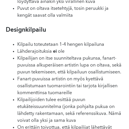
löydyttävä ainakin yksi virallinen kuva
Puvut on oltava itsetehtyjä, tosin peruukki ja
kengät saavat olla valmiita
Designkilpailu
Kilpailu toteutetaan 1-4 hengen kilpailuna
Lähderajoituksia
ei
ole
Kilpailijan on itse suunniteltava pukunsa, fanart-
puvuissa alkuperäisen artistin lupa on oltava, sekä
puvun tekemiseen, että kilpailuun osallistumiseen.
Fanart-puvuissa artistin on myös kyettävä
osallistumaan tuomarointiin tai tarjota kirjallisen
kommenttinsa tuomareille
Kilpailijoiden tulee esittää puvun
etukäteissuunnitelma (jonka pohjalta pukua on
lähdetty rakentamaan, sekä referenssikuva. Nämä
voivat olla yksi ja sama kuva
On erittäin toivottua, että kilpailijat lähettävät